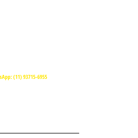
ORÁRIOS DE
NCIONAMENTO
todos os dias
10:30 - 23:00
App: (11) 93715-6955