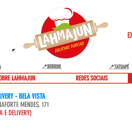
RCO
S E
E
S
📍BERRINI
A
📍TATUAPÉ
OBRE LAHMAJUN
REDES SOCIAIS
IVERY - BELA VISTA
AFORTE MENDES, 171
A E DELIVERY)
H