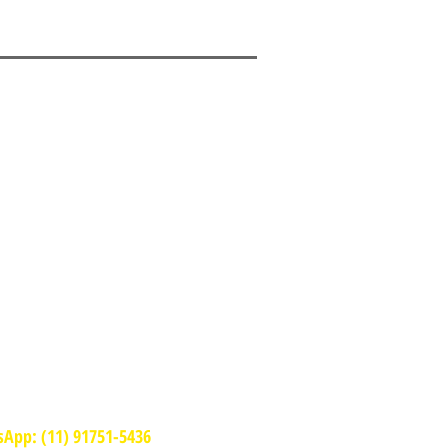
ORÁRIOS DE
NCIONAMENTO
segunda a sábado
10:30 às 22:45
domingo
11:45 às 22:00
App: (11) 91751-5436