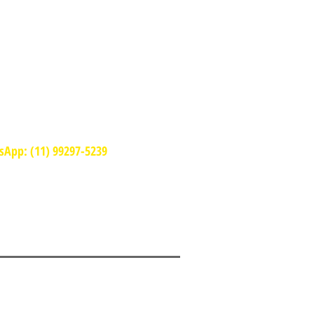
NCIONAMENTO
domingo a quinta
10:30 - 00:00
sexta e sábado
10:30 - 01:00
App: (11) 99297-5239