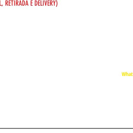
, RETIRADA E DELIVERY)
H
FU
Whats