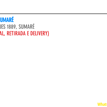
SUMARÉ
JES 1889, SUMARÉ
L, RETIRADA E DELIVERY)
H
FU
Whats