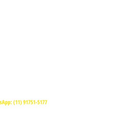
ORÁRIOS DE
NCIONAMENTO
todos os dias
10:30 - 23:00
App: (11) 91751-5177